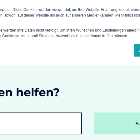
mputer. Diese Cookies werden verwendet, um Ihre Website-Erfahrung zu optimieren
Events & Webinare
en, sowohl auf dieser Website als auch auf anderen Medienkanälen. Mehr Infos übe
te werden Ihre Daten nicht verfolgt. Um Ihren Wünschen und Einstellungen allerdin
sungen
Branchen
Referenzen
Karr
n Cookie setzen, damit Sie diese Auswahl nicht noch einmal treffen müssen.
stem?
en helfen?
S