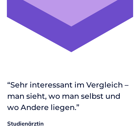
“Sehr interessant im Vergleich –
“
man sieht, wo man selbst und
e
zu
wo Andere liegen.”
m
D
Studienärztin
Ü