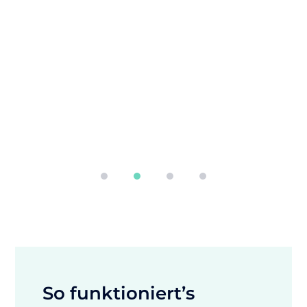
St
t
So funktioniert’s