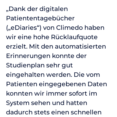
„Dank der digitalen
„
Patiententagebücher
P
(„eDiaries“) von Climedo haben
(
wir eine hohe Rücklaufquote
w
n
erzielt. Mit den automatisierten
e
Erinnerungen konnte der
E
Studienplan sehr gut
S
eingehalten werden. Die vom
e
n
Patienten eingegebenen Daten
P
konnten wir immer sofort im
k
System sehen und hatten
S
dadurch stets einen schnellen
d