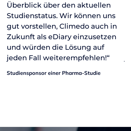
Überblick über den aktuellen
Ü
Studienstatus. Wir können uns
S
gut vorstellen, Climedo auch in
g
Zukunft als eDiary einzusetzen
Z
und würden die Lösung auf
u
jeden Fall weiterempfehlen!“
j
Studiensponsor einer Pharma-Studie
St