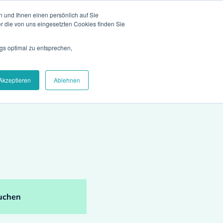
 und Ihnen einen persönlich auf Sie
Inhalte
Presse
Blog
Kontakt
EN
r die von uns eingesetzten Cookies finden Sie
gs optimal zu entsprechen,
iere
Über uns
Demo vereinbaren
Akzeptieren
Ablehnen
uchen