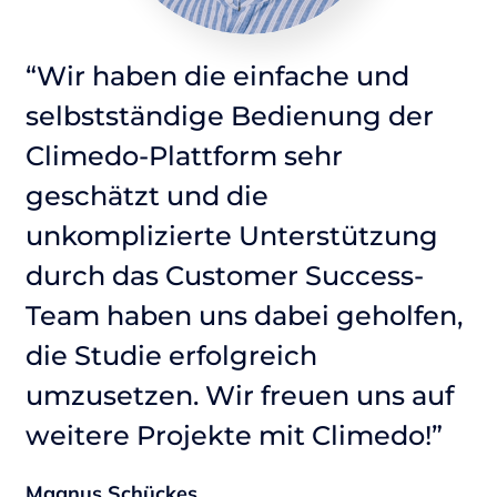
“Wir haben die einfache und
“
selbstständige Bedienung der
s
Climedo-Plattform sehr
C
geschätzt und die
g
unkomplizierte Unterstützung
u
durch das Customer Success-
d
n,
Team haben uns dabei geholfen,
T
die Studie erfolgreich
d
f
umzusetzen. Wir freuen uns auf
u
weitere Projekte mit Climedo!”
w
Magnus Schückes
Ma