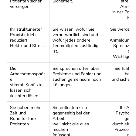
Patienten sicher
Sicherheit.
stressf
versorgen.
Atmosp
in der Praxi
MVZ
Ihr strukturierter
Sie wissen, wofür Sie
Sie werden s
Praxisbetrieb
verantwortlich sind und
der
reduziert
wofür jedes andere
Anmeldung al
Hektik und Stress.
Teammitglied zuständig
Sprechzimm
ist.
alle
Wichtige in
Die
Sie sprechen offen über
Sie fühlen 
Arbeitsatmosphär
Probleme und Fehler und
berat
e
suchen gemeinsam nach
und sicher b
stimmt, Konflikte
Lösungen.
lassen sich
(leichter) lösen.
Sie haben mehr
Sie entlasten sich
Ihr Arzt
Zeit und
gegenseitig bei der
Psychothe
Ruhe für Ihre
Arbeit,
gewin
Patienten.
weil nicht alle alles
durch eine e
machen
Praxisorga
(müssen).
meh