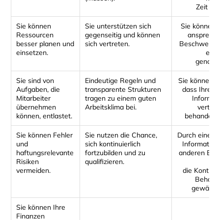
Zeit für
Sie können
Sie unterstützen sich
Sie können 
Ressourcen
gegenseitig und können
anspreche
besser planen und
sich vertreten.
Beschwerde
einsetzen.
erns
genom
Sie sind von
Eindeutige Regeln und
Sie können si
Aufgaben, die
transparente Strukturen
dass Ihre D
Mitarbeiter
tragen zu einem guten
Informat
übernehmen
Arbeitsklima bei.
vertrau
können, entlastet.
behandelt 
Sie können Fehler
Sie nutzen die Chance,
Durch einen 
und
sich kontinuierlich
Information
haftungsrelevante
fortzubilden und zu
anderen Einr
Risiken
qualifizieren.
ist
vermeiden.
die Kontinui
Behand
gewährle
Sie können Ihre
Finanzen