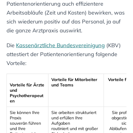
Patientenorientierung auch effizientere
Arbeitsabläufe (Zeit und Kosten) bewirken, was
sich wiederum positiv auf das Personal, ja auf
die ganze Arztpraxis auswirkt.
Die
Kassenärztliche Bundesvereinigung
(KBV)
attestiert der Patientenorientierung folgende
Vorteile:
Vorteile für Mitarbeiter
Vorteile für
Vorteile für Ärzte
und Teams
und
Psychotherapeut
en
Sie können Ihre
Sie arbeiten strukturiert
Sie profiti
Praxis
und erfüllen Ihre
abgestimm
souverän führen
Aufgaben
siche
und Ihre
routiniert und mit großer
Abläufen so