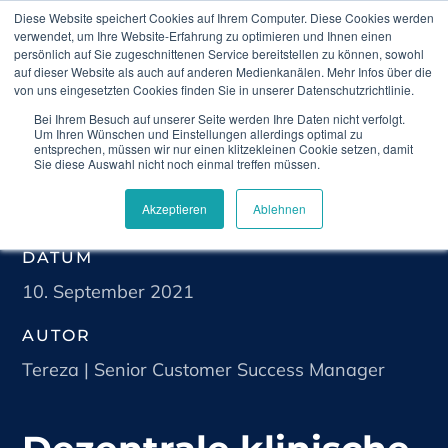
Diese Website speichert Cookies auf Ihrem Computer. Diese Cookies werden
verwendet, um Ihre Website-Erfahrung zu optimieren und Ihnen einen
persönlich auf Sie zugeschnittenen Service bereitstellen zu können, sowohl
auf dieser Website als auch auf anderen Medienkanälen. Mehr Infos über die
von uns eingesetzten Cookies finden Sie in unserer Datenschutzrichtlinie.
Bei Ihrem Besuch auf unserer Seite werden Ihre Daten nicht verfolgt.
Home
Blog
Dezentrale klinische Studien als
Um Ihren Wünschen und Einstellungen allerdings optimal zu
zentraler Schritt in die Zukunft
entsprechen, müssen wir nur einen klitzekleinen Cookie setzen, damit
Sie diese Auswahl nicht noch einmal treffen müssen.
Akzeptieren
Ablehnen
DATUM
10. September 2021
AUTOR
Tereza | Senior Customer Success Manager