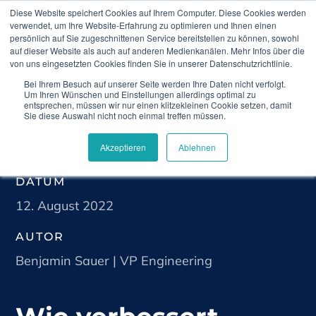
Diese Website speichert Cookies auf Ihrem Computer. Diese Cookies werden
verwendet, um Ihre Website-Erfahrung zu optimieren und Ihnen einen
persönlich auf Sie zugeschnittenen Service bereitstellen zu können, sowohl
auf dieser Website als auch auf anderen Medienkanälen. Mehr Infos über die
von uns eingesetzten Cookies finden Sie in unserer Datenschutzrichtlinie.
Bei Ihrem Besuch auf unserer Seite werden Ihre Daten nicht verfolgt.
Home
Blog
Wie verbessert Telemedizin die
Um Ihren Wünschen und Einstellungen allerdings optimal zu
Gastroenterologie?
entsprechen, müssen wir nur einen klitzekleinen Cookie setzen, damit
Sie diese Auswahl nicht noch einmal treffen müssen.
Akzeptieren
Ablehnen
DATUM
12. August 2022
AUTOR
Benjamin Sauer | VP Engineering