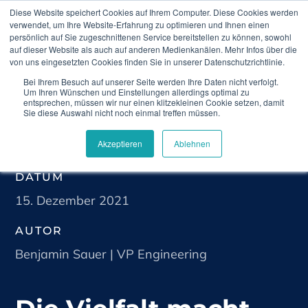
Diese Website speichert Cookies auf Ihrem Computer. Diese Cookies werden
verwendet, um Ihre Website-Erfahrung zu optimieren und Ihnen einen
persönlich auf Sie zugeschnittenen Service bereitstellen zu können, sowohl
auf dieser Website als auch auf anderen Medienkanälen. Mehr Infos über die
von uns eingesetzten Cookies finden Sie in unserer Datenschutzrichtlinie.
Bei Ihrem Besuch auf unserer Seite werden Ihre Daten nicht verfolgt.
Home
Blog
Die Vielfalt macht den
Um Ihren Wünschen und Einstellungen allerdings optimal zu
Unterschied – Diversität in klinischen Studien
entsprechen, müssen wir nur einen klitzekleinen Cookie setzen, damit
Sie diese Auswahl nicht noch einmal treffen müssen.
Akzeptieren
Ablehnen
DATUM
15. Dezember 2021
AUTOR
Benjamin Sauer | VP Engineering